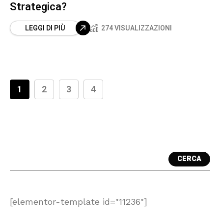
Strategica?
LEGGI DI PIÙ
274 VISUALIZZAZIONI
1
2
3
4
CERCA
[elementor-template id="11236"]