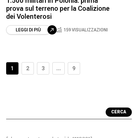
1.500 militari in Polonia: prima
prova sul terreno per la Coalizione
dei Volenterosi
LEGGI DI PIÙ
159 VISUALIZZAZIONI
1
2
3
...
9
CERCA