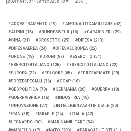
[elementor-template id="11236"]
ADDESTRAMENTO
(19)
AERONAUTICAMILITARE
(42)
ALPINI
(16)
BUNDESWEHR
(16)
CARABINIERI
(29)
CINA
(21)
CROSETTO
(25)
DIFESA
(213)
DIFESAAEREA
(24)
DIFESAEUROPEA
(22)
DRONE
(18)
DRONI
(97)
ESERCITO
(51)
ESERCITOITALIANO
(125)
ESERCITO ITALIANO
(22)
EUROPA
(22)
FOLGORE
(65)
FORZEARMATE
(29)
FORZESPECIALI
(36)
GCAP
(16)
GEOPOLITICA
(70)
GERMANIA
(20)
GUERRA
(18)
GUERRAIBRIDA
(16)
INDUSTRIA
(18)
INNOVAZIONE
(27)
INTELLIGENZAARTIFICIALE
(20)
IRAN
(38)
ISRAELE
(24)
ITALIA
(42)
LEONARDO
(30)
MARINAMILITARE
(54)
MASIELLO
(17)
NATO
(203)
PARACADUTISTI
(31)