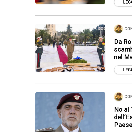
LEGG
CO
Da Rom
scambi
nel M
LEGG
CO
No al 
dell’E
Paes