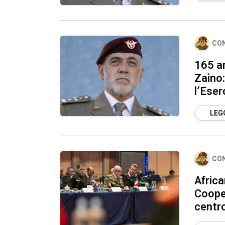
CO
165 an
Zaino:
l’Eser
LEGG
CO
Afric
Cooper
centro