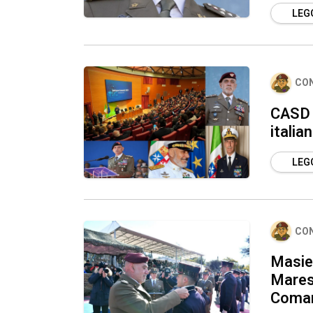
LEGG
CO
CASD 
italia
LEGG
CO
Masiel
Maresc
Comand