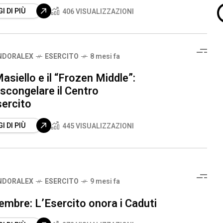
I DI PIÙ
406 VISUALIZZAZIONI
NDORALEX
ESERCITO
8 mesi fa
asiello e il “Frozen Middle”:
scongelare il Centro
sercito
I DI PIÙ
445 VISUALIZZAZIONI
NDORALEX
ESERCITO
9 mesi fa
mbre: L’Esercito onora i Caduti