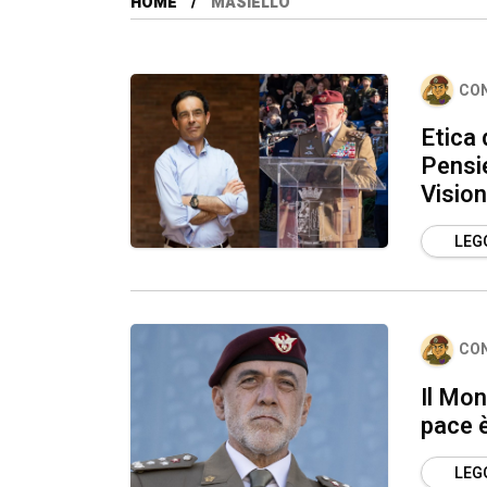
HOME
MASIELLO
CO
Etica 
Pensie
Vision
LEGG
CO
Il Mon
pace 
LEGG