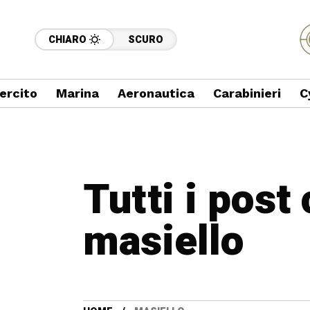
CHIARO
SCURO
ercito
Marina
Aeronautica
Carabinieri
C
Tutti i post
masiello