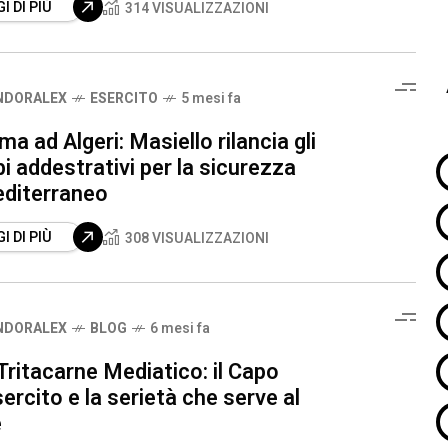
I DI PIÙ
314 VISUALIZZAZIONI
NDORALEX
ESERCITO
5 mesi fa
a ad Algeri: Masiello rilancia gli
 addestrativi per la sicurezza
editerraneo
I DI PIÙ
308 VISUALIZZAZIONI
NDORALEX
BLOG
6 mesi fa
Tritacarne Mediatico: il Capo
sercito e la serietà che serve al
e