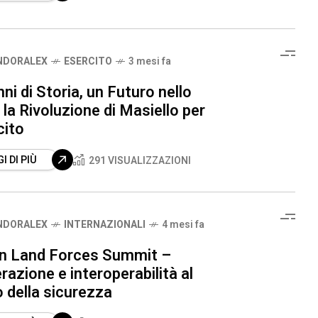
NDORALEX
ESERCITO
3 mesi fa
ni di Storia, un Futuro nello
 la Rivoluzione di Masiello per
cito
I DI PIÙ
291 VISUALIZZAZIONI
NDORALEX
INTERNAZIONALI
4 mesi fa
an Land Forces Summit –
azione e interoperabilità al
 della sicurezza