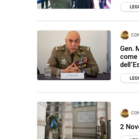
LEGG
CO
Gen. M
come 
dell’E
LEGG
CO
2 Nove