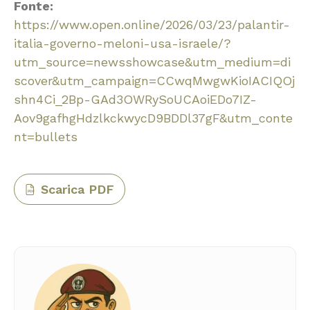
Fonte:
https://www.open.online/2026/03/23/palantir-
italia-governo-meloni-usa-israele/?
utm_source=newsshowcase&utm_medium=di
scover&utm_campaign=CCwqMwgwKioIACIQOj
shn4Ci_2Bp-GAd3OWRySoUCAoiEDo7IZ-
Aov9gafhgHdzlkckwycD9BDDl37gF&utm_conte
nt=bullets
Scarica PDF
PDF