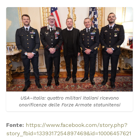
USA–Italia: quattro militari italiani ricevono
onorificenze delle Forze Armate statunitensi
Fonte:
https://www.facebook.com/story.php?
story_fbid=1339317254897469&id=10006457621