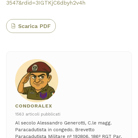
3547&rdid=3IGTKjC6dbyh2v4h
Scarica PDF
PDF
CONDORALEX
1563 articoli pubblicati
Al secolo Alessandro Generotti, C.le magg.
Paracadutista in congedo. Brevetto
Paracadutista Militare nº 192806. 186º RGT Par.