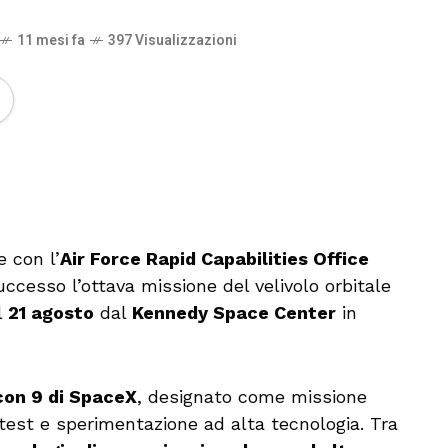
11 mesi fa
397 Visualizzazioni
🔊 Attiva audio
e con l’
Air Force Rapid Capabilities Office
uccesso l’ottava missione del velivolo orbitale
l
21 agosto
dal
Kennedy Space Center
in
con 9 di SpaceX
, designato come missione
i test e sperimentazione ad alta tecnologia. Tra