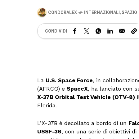
CONDORALEX
INTERNAZIONALI
,
SPAZIO
CONDIVIDI
La
U.S. Space Force
, in collaborazion
(AFRCO) e
SpaceX
, ha lanciato con s
X-37B Orbital Test Vehicle (OTV-8)
i
Florida.
L’X-37B è decollato a bordo di un
Fal
USSF-36
, con una serie di obiettivi d