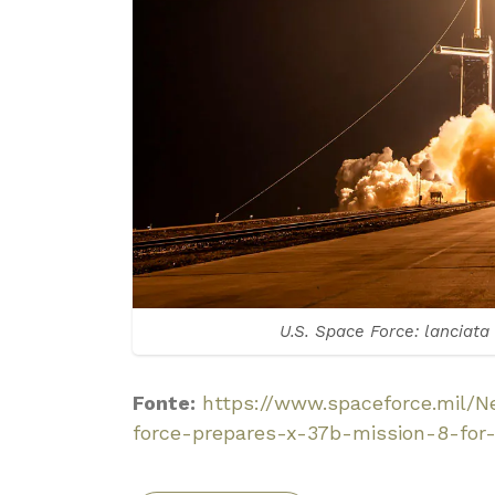
U.S. Space Force: lanciat
Fonte:
https://www.spaceforce.mil/N
force-prepares-x-37b-mission-8-for