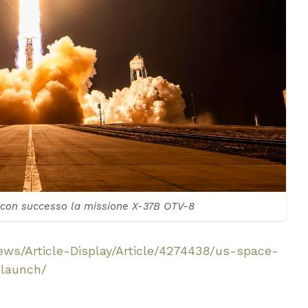
a con successo la missione X-37B OTV-8
ews/Article-Display/Article/4274438/us-space-
-launch/