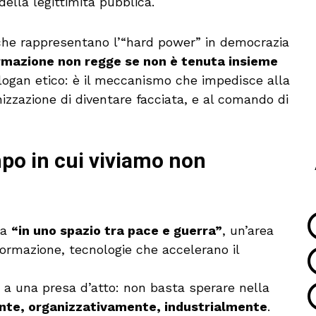
ella legittimità pubblica.
i che rappresentano l’“hard power” in democrazia
rmazione non regge se non è tenuta insieme
slogan etico: è il meccanismo che impedisce alla
nizzazione di diventare facciata, e al comando di
mpo in cui viviamo non
ra
“in uno spazio tra pace e guerra”
, un’area
nformazione, tecnologie che accelerano il
i a una presa d’atto: non basta sperare nella
nte, organizzativamente, industrialmente
.