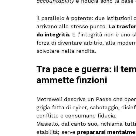
accountability
e fiducia sono la base d
Il parallelo è potente: due istituzion
arrivano allo stesso punto.
La trasfo
da integrità.
E l’integrità non è uno 
forza di diventare arbitrio, alla moder
scivolare nella rendita.
Tra pace e guerra: il te
ammette finzioni
Metreweli descrive un Paese che ope
grigia fatta di cyber, sabotaggio, disi
conflitto e consumano fiducia.
Masiello, dal canto suo, richiama tutt
stabilità; serve
prepararsi mentalme