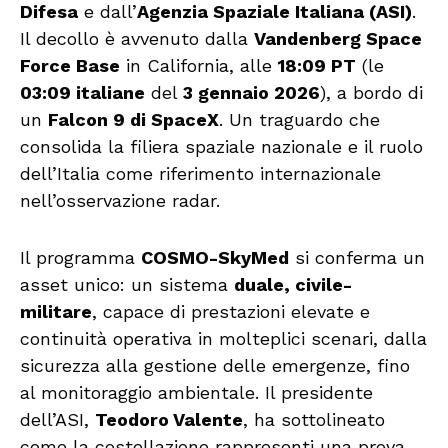
Difesa
e dall’
Agenzia Spaziale Italiana (ASI)
.
Il decollo è avvenuto dalla
Vandenberg Space
Force Base
in California, alle
18:09 PT
(le
03:09 italiane
del
3 gennaio 2026
), a bordo di
un
Falcon 9 di SpaceX
. Un traguardo che
consolida la filiera spaziale nazionale e il ruolo
dell’Italia come riferimento internazionale
nell’osservazione radar.
Il programma
COSMO-SkyMed
si conferma un
asset unico: un sistema
duale, civile-
militare
, capace di prestazioni elevate e
continuità operativa in molteplici scenari, dalla
sicurezza alla gestione delle emergenze, fino
al monitoraggio ambientale. Il presidente
dell’ASI,
Teodoro Valente
, ha sottolineato
come la costellazione rappresenti una prova