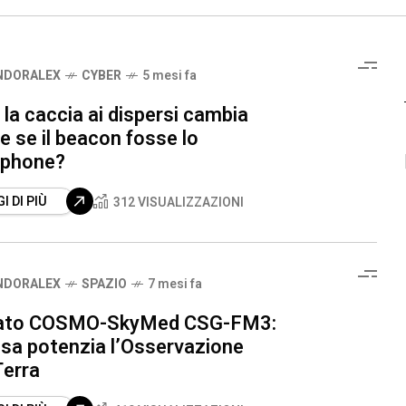
NDORALEX
CYBER
5 mesi fa
la caccia ai dispersi cambia
 e se il beacon fosse lo
phone?
I DI PIÙ
312 VISUALIZZAZIONI
NDORALEX
SPAZIO
7 mesi fa
ato COSMO-SkyMed CSG-FM3:
esa potenzia l’Osservazione
Terra