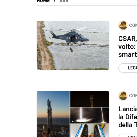
HOME
SAR
CO
CSAR, 
volto:
smart
LEGG
CO
Lanci
la Dif
della 