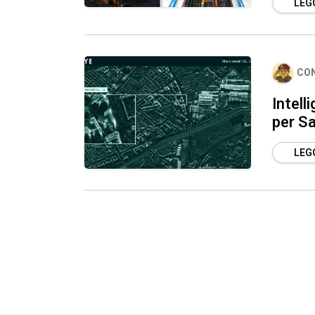
LEGG
CO
Intell
per Sa
LEGG