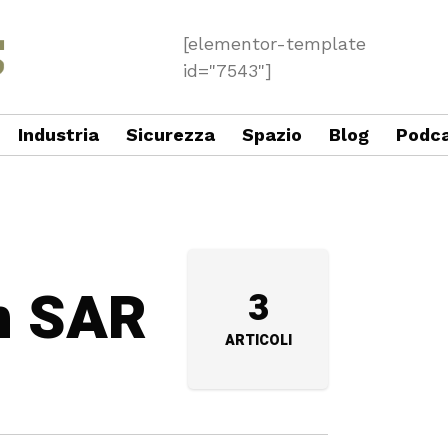
[elementor-template
id="7543"]
Industria
Sicurezza
Spazio
Blog
Podc
in SAR
3
ARTICOLI