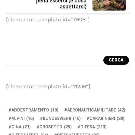
pena esserci (e cosa
aspettarsi)
[elementor-template id="7608"]
CERCA
[elementor-template id="11236"]
ADDESTRAMENTO
(19)
AERONAUTICAMILITARE
(42)
ALPINI
(16)
BUNDESWEHR
(16)
CARABINIERI
(29)
CINA
(21)
CROSETTO
(25)
DIFESA
(213)