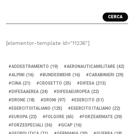
CERCA
[elementor-template id="11236"]
ADDESTRAMENTO
(19)
AERONAUTICAMILITARE
(42)
ALPINI
(16)
BUNDESWEHR
(16)
CARABINIERI
(29)
CINA
(21)
CROSETTO
(25)
DIFESA
(213)
DIFESAAEREA
(24)
DIFESAEUROPEA
(22)
DRONE
(18)
DRONI
(97)
ESERCITO
(51)
ESERCITOITALIANO
(125)
ESERCITO ITALIANO
(22)
EUROPA
(22)
FOLGORE
(65)
FORZEARMATE
(29)
FORZESPECIALI
(36)
GCAP
(16)
GEOPOLITICA
(71)
GERMANIA
(20)
GUERRA
(18)