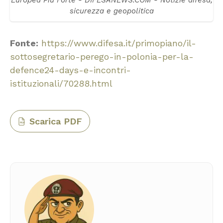
Europea Più Forte - DIFESANEWS.COM - Notizie difesa,
sicurezza e geopolitica
Fonte:
https://www.difesa.it/primopiano/il-
sottosegretario-perego-in-polonia-per-la-
defence24-days-e-incontri-
istituzionali/70288.html
Scarica PDF
PDF