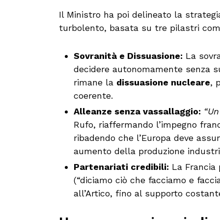
Il Ministro ha poi delineato la strateg
turbolento, basata su tre pilastri co
Sovranità e Dissuasione:
La sovra
decidere autonomamente senza subi
rimane la
dissuasione nucleare
, 
coerente.
Alleanze senza vassallaggio:
“Un
Rufo, riaffermando l’impegno fran
ribadendo che l’Europa deve assum
aumento della produzione industria
Partenariati credibili:
La Francia 
(“diciamo ciò che facciamo e facci
all’Artico, fino al supporto costant