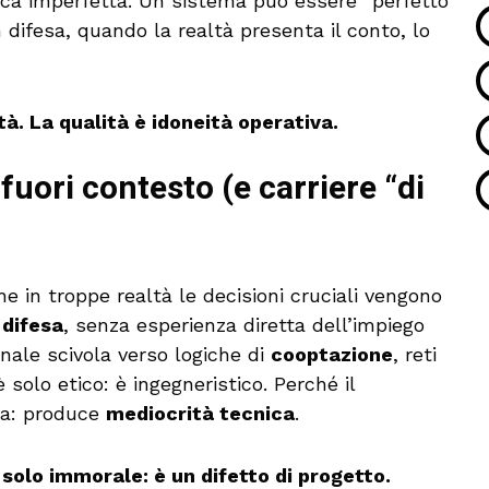
tica imperfetta. Un sistema può essere “perfetto
in difesa, quando la realtà presenta il conto, lo
à. La qualità è idoneità operativa.
 fuori contesto (e carriere “di
e in troppe realtà le decisioni cruciali vengono
 difesa
, senza esperienza diretta dell’impiego
nale scivola verso logiche di
cooptazione
, reti
 solo etico: è ingegneristico. Perché il
ia: produce
mediocrità tecnica
.
 solo immorale: è un difetto di progetto.