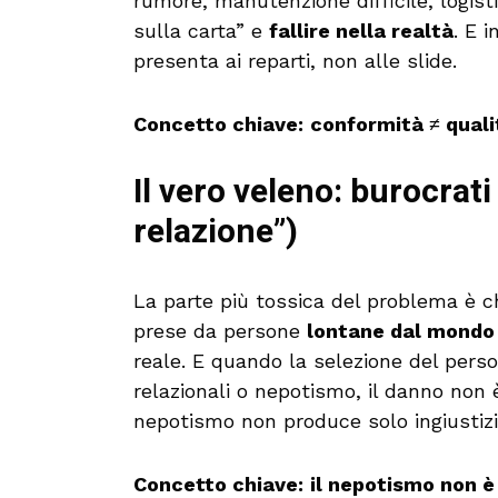
rumore, manutenzione difficile, logis
sulla carta” e
fallire nella realtà
. E 
presenta ai reparti, non alle slide.
Concetto chiave:
conformità ≠ qualit
Il vero veleno: burocrati
relazione”)
La parte più tossica del problema è ch
prese da persone
lontane dal mondo
reale. E quando la selezione del perso
relazionali o nepotismo, il danno non è
nepotismo non produce solo ingiustiz
Concetto chiave:
il nepotismo non è