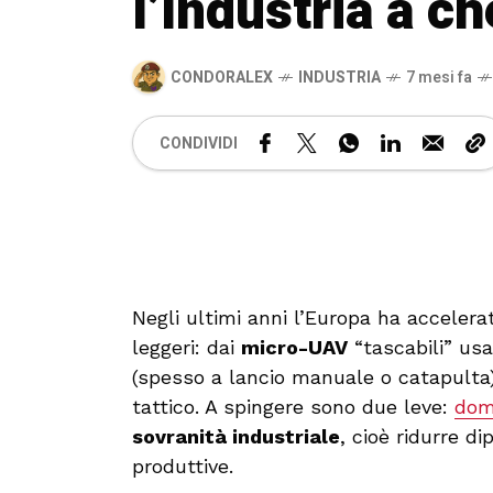
l’Industria a c
CONDORALEX
INDUSTRIA
7 mesi fa
CONDIVIDI
Negli ultimi anni l’Europa ha accelera
leggeri: dai
micro-UAV
“tascabili” usat
(spesso a lancio manuale o catapulta)
tattico. A spingere sono due leve:
doma
sovranità industriale
, cioè ridurre 
produttive.