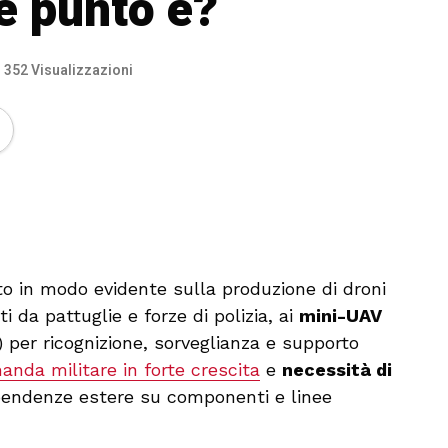
he punto è?
352 Visualizzazioni
🔊 Attiva audio
to in modo evidente sulla produzione di droni
i da pattuglie e forze di polizia, ai
mini-UAV
 per ricognizione, sorveglianza e supporto
nda militare in forte crescita
e
necessità di
dipendenze estere su componenti e linee