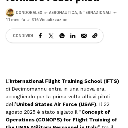
CONDORALEX
AERONAUTICA
,
INTERNAZIONALI
11 mesi fa
316 Visualizzazioni
CONDIVIDI
🔊 Attiva audio
L’
International Flight Training School (IFTS)
di Decimomannu entra in una nuova era,
accogliendo per la prima volta allievi piloti
dell’
United States Air Force (USAF)
. Il 22
agosto 2025 è stato siglato il “
Concept of
Operations (CONOPS) for Flight Training of
the USAF Military Personnel in Italy
” tra il