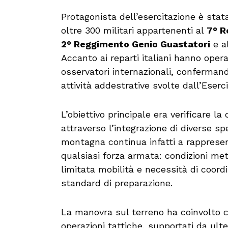
Protagonista dell’esercitazione è stat
oltre 300 militari appartenenti al
7° R
2° Reggimento Genio Guastatori
e a
Accanto ai reparti italiani hanno oper
osservatori internazionali, conferman
attività addestrative svolte dall’Eserci
L’obiettivo principale era verificare 
attraverso l’integrazione di diverse sp
montagna continua infatti a rappresen
qualsiasi forza armata: condizioni met
limitata mobilità e necessità di coord
standard di preparazione.
La manovra sul terreno ha coinvolto ci
operazioni tattiche, supportati da ulter