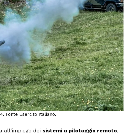
. Fonte Esercito Italiano.
a all’impiego dei
sistemi a pilotaggio remoto
,