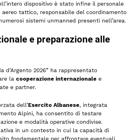
ell’intero dispositivo è stato infine il personale
co aereo tattico, responsabile del coordinamento
i numerosi sistemi unmanned presenti nell’area.
zionale e preparazione alle
rda d’Argento 2026” ha rappresentato
are la
cooperazione internazionale
e
eate e partner.
rzata dell’
Esercito Albanese
, integrata
imento Alpini, ha consentito di testare
zione e modalità operative condivise.
ativa in un contesto in cui la capacità di
sito fondamentale per affrontare eventuali