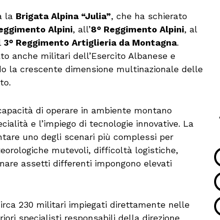
a la
Brigata Alpina “Julia”
, che ha schierato
eggimento Alpini
, all’
8° Reggimento Alpini
, al
l
3° Reggimento Artiglieria da Montagna
.
ato anche militari dell’Esercito Albanese e
do la crescente dimensione multinazionale delle
to.
la capacità di operare in ambiente montano
ecialità e l’impiego di tecnologie innovative. La
tare uno degli scenari più complessi per
eorologiche mutevoli, difficoltà logistiche,
inare assetti differenti impongono elevati
rca 230 militari impiegati direttamente nelle
iori specialisti responsabili della direzione