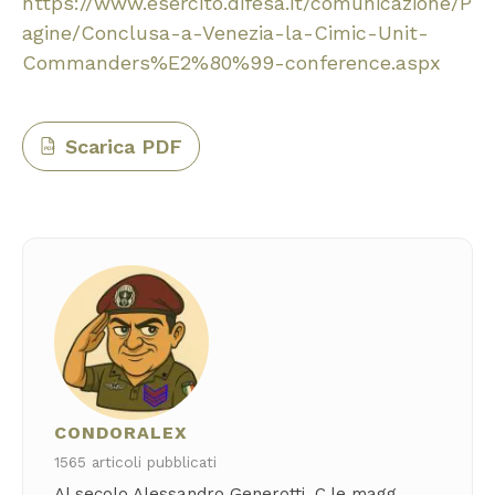
https://www.esercito.difesa.it/comunicazione/P
agine/Conclusa-a-Venezia-la-Cimic-Unit-
Commanders%E2%80%99-conference.aspx
Scarica PDF
PDF
CONDORALEX
1565 articoli pubblicati
Al secolo Alessandro Generotti, C.le magg.