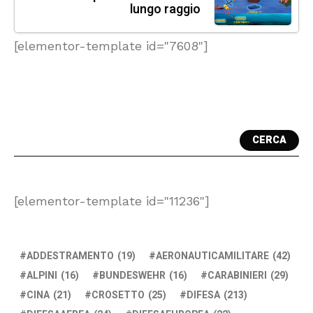
lungo raggio
[elementor-template id="7608"]
CERCA
[elementor-template id="11236"]
ADDESTRAMENTO
(19)
AERONAUTICAMILITARE
(42)
ALPINI
(16)
BUNDESWEHR
(16)
CARABINIERI
(29)
CINA
(21)
CROSETTO
(25)
DIFESA
(213)