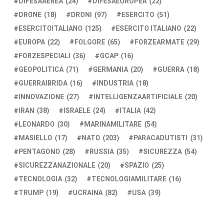
DIFESAAEREA
(24)
DIFESAEUROPEA
(22)
DRONE
(18)
DRONI
(97)
ESERCITO
(51)
ESERCITOITALIANO
(125)
ESERCITO ITALIANO
(22)
EUROPA
(22)
FOLGORE
(65)
FORZEARMATE
(29)
FORZESPECIALI
(36)
GCAP
(16)
GEOPOLITICA
(71)
GERMANIA
(20)
GUERRA
(18)
GUERRAIBRIDA
(16)
INDUSTRIA
(18)
INNOVAZIONE
(27)
INTELLIGENZAARTIFICIALE
(20)
IRAN
(38)
ISRAELE
(24)
ITALIA
(42)
LEONARDO
(30)
MARINAMILITARE
(54)
MASIELLO
(17)
NATO
(203)
PARACADUTISTI
(31)
PENTAGONO
(28)
RUSSIA
(35)
SICUREZZA
(54)
SICUREZZANAZIONALE
(20)
SPAZIO
(25)
TECNOLOGIA
(32)
TECNOLOGIAMILITARE
(16)
TRUMP
(19)
UCRAINA
(82)
USA
(39)