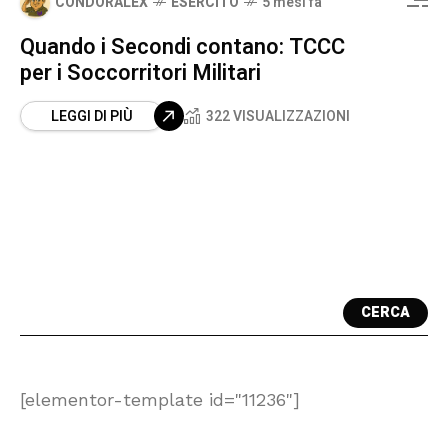
CONDORALEX
ESERCITO
5 mesi fa
Quando i Secondi contano: TCCC
per i Soccorritori Militari
LEGGI DI PIÙ
322 VISUALIZZAZIONI
CERCA
[elementor-template id="11236"]