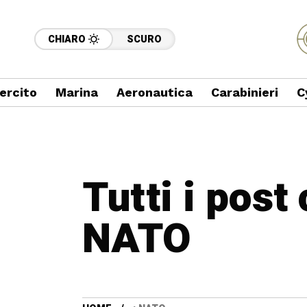
CHIARO
SCURO
ercito
Marina
Aeronautica
Carabinieri
C
Tutti i post
NATO