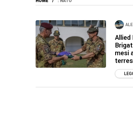
HOME
: NATO
ALE
Allied
Brigat
mesi 
terres
LEGG