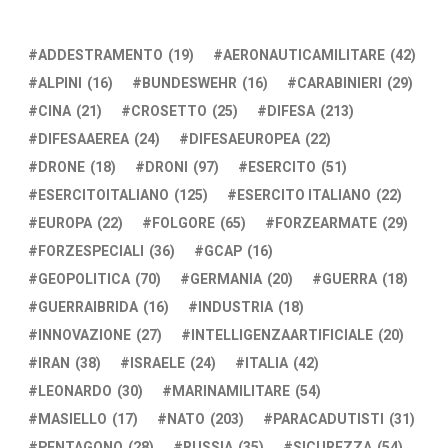
ADDESTRAMENTO
(19)
AERONAUTICAMILITARE
(42)
ALPINI
(16)
BUNDESWEHR
(16)
CARABINIERI
(29)
CINA
(21)
CROSETTO
(25)
DIFESA
(213)
DIFESAAEREA
(24)
DIFESAEUROPEA
(22)
DRONE
(18)
DRONI
(97)
ESERCITO
(51)
ESERCITOITALIANO
(125)
ESERCITO ITALIANO
(22)
EUROPA
(22)
FOLGORE
(65)
FORZEARMATE
(29)
FORZESPECIALI
(36)
GCAP
(16)
GEOPOLITICA
(70)
GERMANIA
(20)
GUERRA
(18)
GUERRAIBRIDA
(16)
INDUSTRIA
(18)
INNOVAZIONE
(27)
INTELLIGENZAARTIFICIALE
(20)
IRAN
(38)
ISRAELE
(24)
ITALIA
(42)
LEONARDO
(30)
MARINAMILITARE
(54)
MASIELLO
(17)
NATO
(203)
PARACADUTISTI
(31)
PENTAGONO
(28)
RUSSIA
(35)
SICUREZZA
(54)