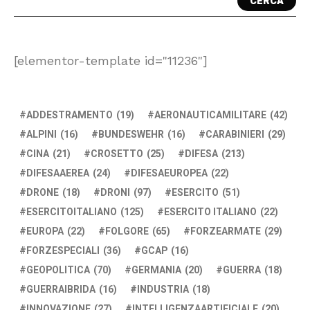
CERCA
[elementor-template id="11236"]
ADDESTRAMENTO
(19)
AERONAUTICAMILITARE
(42)
ALPINI
(16)
BUNDESWEHR
(16)
CARABINIERI
(29)
CINA
(21)
CROSETTO
(25)
DIFESA
(213)
DIFESAAEREA
(24)
DIFESAEUROPEA
(22)
DRONE
(18)
DRONI
(97)
ESERCITO
(51)
ESERCITOITALIANO
(125)
ESERCITO ITALIANO
(22)
EUROPA
(22)
FOLGORE
(65)
FORZEARMATE
(29)
FORZESPECIALI
(36)
GCAP
(16)
GEOPOLITICA
(70)
GERMANIA
(20)
GUERRA
(18)
GUERRAIBRIDA
(16)
INDUSTRIA
(18)
INNOVAZIONE
(27)
INTELLIGENZAARTIFICIALE
(20)