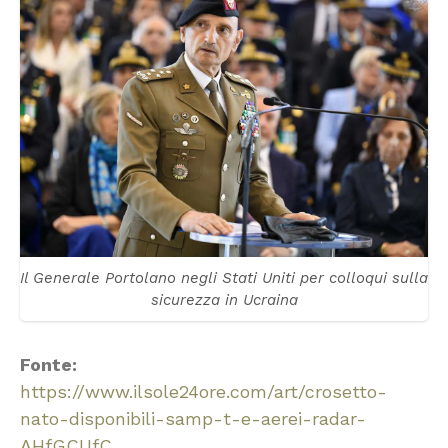
Il Generale Portolano negli Stati Uniti per colloqui sulla
sicurezza in Ucraina
Fonte:
https://www.ilsole24ore.com/art/crosetto-
nato-disponibili-samp-t-e-aerei-radar-
AHfGCUfC