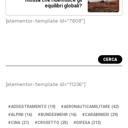
mossa che ridefinisce gli
equilibri globali?
[elementor-template id="7608"]
CERCA
[elementor-template id="11236"]
ADDESTRAMENTO
(19)
AERONAUTICAMILITARE
(42)
ALPINI
(16)
BUNDESWEHR
(16)
CARABINIERI
(29)
CINA
(21)
CROSETTO
(25)
DIFESA
(213)