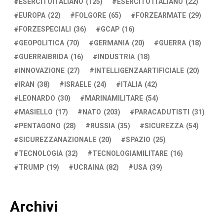
ESERCITOITALIANO
(125)
ESERCITO ITALIANO
(22)
EUROPA
(22)
FOLGORE
(65)
FORZEARMATE
(29)
FORZESPECIALI
(36)
GCAP
(16)
GEOPOLITICA
(70)
GERMANIA
(20)
GUERRA
(18)
GUERRAIBRIDA
(16)
INDUSTRIA
(18)
INNOVAZIONE
(27)
INTELLIGENZAARTIFICIALE
(20)
IRAN
(38)
ISRAELE
(24)
ITALIA
(42)
LEONARDO
(30)
MARINAMILITARE
(54)
MASIELLO
(17)
NATO
(203)
PARACADUTISTI
(31)
PENTAGONO
(28)
RUSSIA
(35)
SICUREZZA
(54)
SICUREZZANAZIONALE
(20)
SPAZIO
(25)
TECNOLOGIA
(32)
TECNOLOGIAMILITARE
(16)
TRUMP
(19)
UCRAINA
(82)
USA
(39)
Archivi