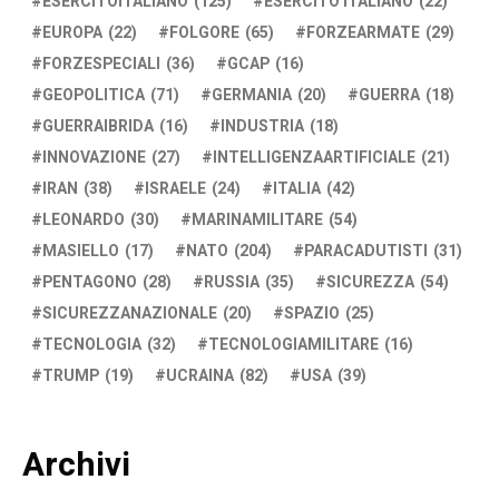
ESERCITOITALIANO
(125)
ESERCITO ITALIANO
(22)
EUROPA
(22)
FOLGORE
(65)
FORZEARMATE
(29)
FORZESPECIALI
(36)
GCAP
(16)
GEOPOLITICA
(71)
GERMANIA
(20)
GUERRA
(18)
GUERRAIBRIDA
(16)
INDUSTRIA
(18)
INNOVAZIONE
(27)
INTELLIGENZAARTIFICIALE
(21)
IRAN
(38)
ISRAELE
(24)
ITALIA
(42)
LEONARDO
(30)
MARINAMILITARE
(54)
MASIELLO
(17)
NATO
(204)
PARACADUTISTI
(31)
PENTAGONO
(28)
RUSSIA
(35)
SICUREZZA
(54)
SICUREZZANAZIONALE
(20)
SPAZIO
(25)
TECNOLOGIA
(32)
TECNOLOGIAMILITARE
(16)
TRUMP
(19)
UCRAINA
(82)
USA
(39)
Archivi