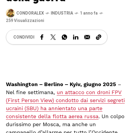
CONDORALEX
INDUSTRIA
1 anno fa
259 Visualizzazioni
CONDIVIDI
🔊 Attiva audio
Washington – Berlino – Kyiv, giugno 2025
–
Nel fine settimana,
un attacco con droni FPV
(First Person View) condotto dai servizi segreti
ucraini (SBU) ha annientato una parte
consistente della flotta aerea russa
. Un colpo
durissimo per Mosca, ma anche un
campanello d’allarme per tutto l’Occidente.