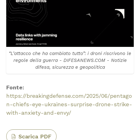
“L’attacco che ha cambiato tutto”: i droni riscrivono le
regole della guerra - DIFESANEWS.COM - Notizie
difesa, sicurezza e geopolitica
Fonte:
https://breakingdefense.com/2025/06/pentago
n-chiefs-eye-ukraines-surprise-drone-strike-
with-anxiety-and-envy/
Scarica PDF
PDF