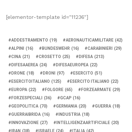
[elementor-template id="11236"]
ADDESTRAMENTO
(19)
AERONAUTICAMILITARE
(42)
ALPINI
(16)
BUNDESWEHR
(16)
CARABINIERI
(29)
CINA
(21)
CROSETTO
(25)
DIFESA
(213)
DIFESAAEREA
(24)
DIFESAEUROPEA
(22)
DRONE
(18)
DRONI
(97)
ESERCITO
(51)
ESERCITOITALIANO
(125)
ESERCITO ITALIANO
(22)
EUROPA
(22)
FOLGORE
(65)
FORZEARMATE
(29)
FORZESPECIALI
(36)
GCAP
(16)
GEOPOLITICA
(70)
GERMANIA
(20)
GUERRA
(18)
GUERRAIBRIDA
(16)
INDUSTRIA
(18)
INNOVAZIONE
(27)
INTELLIGENZAARTIFICIALE
(20)
IRAN
(38)
ISRAELE
(24)
ITALIA
(42)