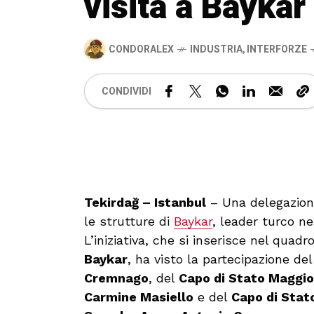
visita a Baykar
CONDORALEX
INDUSTRIA
,
INTERFORZE
CONDIVIDI
Tekirdağ – Istanbul
– Una delegazione 
le strutture di
Baykar
, leader turco ne
L’iniziativa, che si inserisce nel quad
Baykar
, ha visto la partecipazione de
Cremnago
, del
Capo di Stato Maggio
Carmine Masiello
e del
Capo di Stat