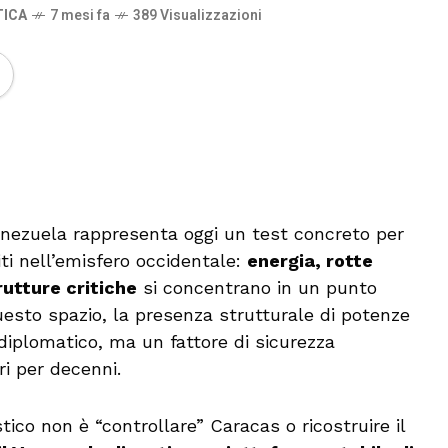
TICA
7 mesi fa
389 Visualizzazioni
🔊 Attiva audio
l Venezuela rappresenta oggi un test concreto per
niti nell’emisfero occidentale:
energia, rotte
rutture critiche
si concentrano in un punto
uesto spazio, la presenza strutturale di potenze
diplomatico, ma un fattore di sicurezza
ri per decenni.
stico non è “controllare” Caracas o ricostruire il