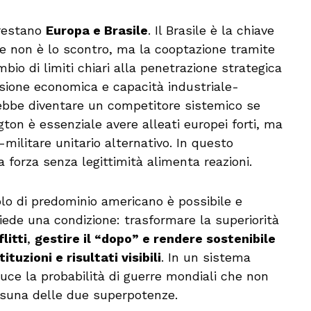
 restano
Europa e Brasile
. Il Brasile è la chiave
ce non è lo scontro, ma la cooptazione tramite
bio di limiti chiari alla penetrazione strategica
sione economica e capacità industriale-
rebbe diventare un competitore sistemico se
ton è essenziale avere alleati europei forti, ma
-militare unitario alternativo. In questo
a forza senza legittimità alimenta reazioni.
olo di predominio americano è possibile e
iede una condizione: trasformare la superiorità
litti
,
gestire il “dopo” e rendere sostenibile
tuzioni e risultati visibili
. In un sistema
duce la probabilità di guerre mondiali che non
essuna delle due superpotenze.