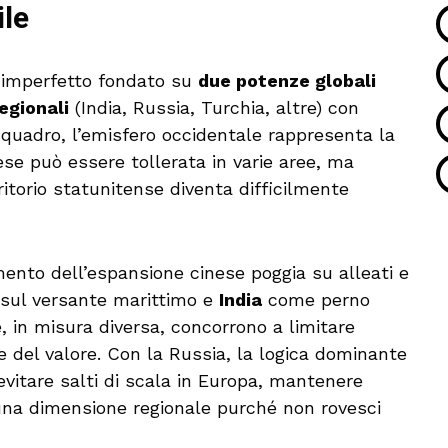
ile
e imperfetto fondato su
due potenze globali
egionali
(India, Russia, Turchia, altre) con
e quadro, l’emisfero occidentale rappresenta la
ese può essere tollerata in varie aree, ma
ritorio statunitense diventa difficilmente
imento dell’espansione cinese poggia su alleati e
sul versante marittimo e
India
come perno
e, in misura diversa, concorrono a limitare
ne del valore. Con la Russia, la logica dominante
evitare salti di scala in Europa, mantenere
una dimensione regionale purché non rovesci