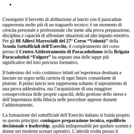
Conseguire il brevetto di abilitazione al lancio con il paracadute
🔊 Attiva audio
rappresenta molto più di un traguardo tecnico: è un momento di
crescita personale e professionale che mette alla prova preparazione,
disciplina e capacità di affrontare situazioni ad alto impatto emotivo.
Per gli
88 Allievi Marescialli del 27° Corso “Volontà”
della
Scuola Sottufficiali dell’Esercito
, il completamento del corso
presso il
Centro Addestramento di Paracadutismo
della
Brigata
Paracadutisti “Folgore”
ha segnato una delle tappe più
significative del loro percorso formativo.
Il battesimo del volo costituisce infatti un’esperienza destinata a
lasciare un segno nella carriera di ogni futuro comandante di
plotone. Il primo lancio non rappresenta soltanto il superamento di
una prova addestrativa, ma l’acquisizione di una maggiore
consapevolezza delle proprie capacità, della gestione dello stress e
dell’importanza della fiducia nelle procedure apprese durante
l’addestramento.
La formazione dei sottufficiali dell’Esercito italiano si fonda proprio
su questo principio:
coniugare preparazione tecnica, equilibrio
decisionale e leadership
, qualità indispensabili per guidare uomini e
donne nei moderni scenari operativi. L’attività svolta presso il