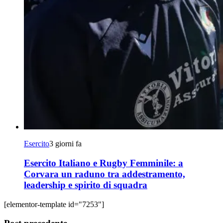
Esercito
3 giorni fa
Esercito Italiano e Rugby Femminile: a
Corvara un raduno tra addestramento,
leadership e spirito di squadra
[elementor-template id="7253"]