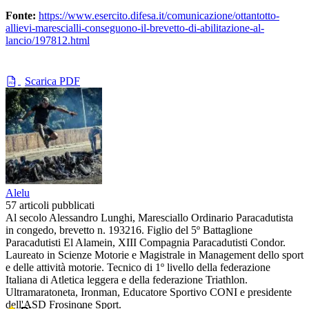
Fonte:
https://www.esercito.difesa.it/comunicazione/ottantotto-
allievi-marescialli-conseguono-il-brevetto-di-abilitazione-al-
lancio/197812.html
Scarica PDF
PDF
Alelu
57 articoli pubblicati
Al secolo Alessandro Lunghi, Maresciallo Ordinario Paracadutista
in congedo, brevetto n. 193216. Figlio del 5º Battaglione
Paracadutisti El Alamein, XIII Compagnia Paracadutisti Condor.
Laureato in Scienze Motorie e Magistrale in Management dello sport
e delle attività motorie. Tecnico di 1º livello della federazione
Italiana di Atletica leggera e della federazione Triathlon.
Ultramaratoneta, Ironman, Educatore Sportivo CONI e presidente
dell'ASD Frosinone Sport.