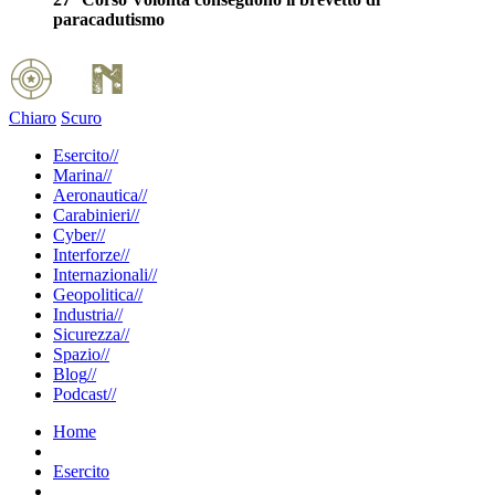
paracadutismo
Chiaro
Scuro
Esercito
//
Marina
//
Aeronautica
//
Carabinieri
//
Cyber
//
Interforze
//
Internazionali
//
Geopolitica
//
Industria
//
Sicurezza
//
Spazio
//
Blog
//
Podcast
//
Home
Esercito