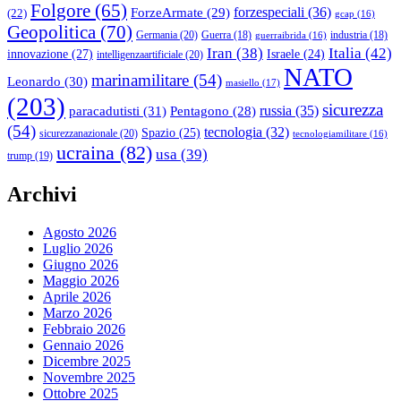
Folgore
(65)
forzespeciali
(36)
ForzeArmate
(29)
(22)
gcap
(16)
Geopolitica
(70)
Germania
(20)
Guerra
(18)
industria
(18)
guerraibrida
(16)
Italia
(42)
Iran
(38)
innovazione
(27)
Israele
(24)
intelligenzaartificiale
(20)
NATO
marinamilitare
(54)
Leonardo
(30)
masiello
(17)
(203)
sicurezza
paracadutisti
(31)
russia
(35)
Pentagono
(28)
(54)
tecnologia
(32)
Spazio
(25)
sicurezzanazionale
(20)
tecnologiamilitare
(16)
ucraina
(82)
usa
(39)
trump
(19)
Archivi
Agosto 2026
Luglio 2026
Giugno 2026
Maggio 2026
Aprile 2026
Marzo 2026
Febbraio 2026
Gennaio 2026
Dicembre 2025
Novembre 2025
Ottobre 2025