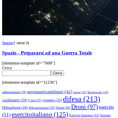
Spazio
1 mese fa
Spazio - Prepararsi ad una Guerra Totale
[elementor-template id="7608"]
Cerca
Cerca
[elementor-template id="11236"]
aeronauticamilitare
(42)
addestramento
(19)
alpini
(16)
Bundeswehr
(16)
difesa
(213)
carabinieri
(29)
crosetto
(25)
Cina
(21)
Droni
(97)
esercito
DifesaAerea
(24)
difesaeuropea
(22)
Drone
(18)
esercitoitaliano
(125)
(51)
Esercito Italiano
(22)
Europa