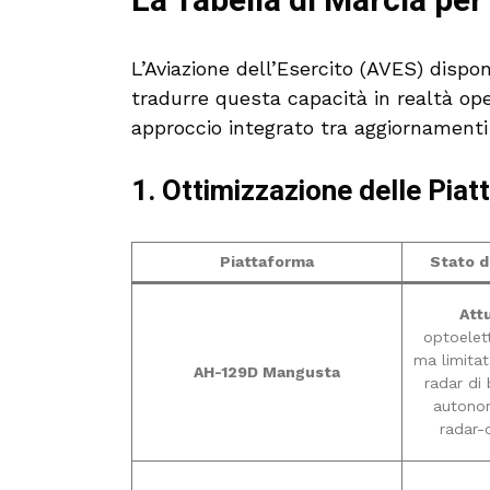
La Tabella di Marcia per 
L’Aviazione dell’Esercito (AVES) disp
tradurre questa capacità in realtà ope
approccio integrato tra aggiornamenti 
1. Ottimizzazione delle Pia
Piattaforma
Stato d
Attu
optoelet
ma limita
AH-129D Mangusta
radar di
autonom
radar-