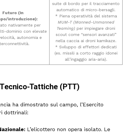
suite di bordo per il tracciamento
automatico di micro-bersagli.
Futuro (In
* Piena operatività del sistema
ppo/introduzione):
MUM-T (Manned-Unmanned
tato nativamente per
Teaming)
per impiegare droni
lti-dominio con elevate
scout come “sensori avanzati”
velocità, autonomia e
nella caccia ai droni kamikaze.
terconnettività.
* Sviluppo di effettori dedicati
(es. missili a corto raggio idonei
all’ingaggio aria-aria).
 Tecnico-Tattiche (PTT)
ancia ha dimostrato sul campo, l’Esercito
i dottrinali:
Nazionale:
L’elicottero non opera isolato. Le