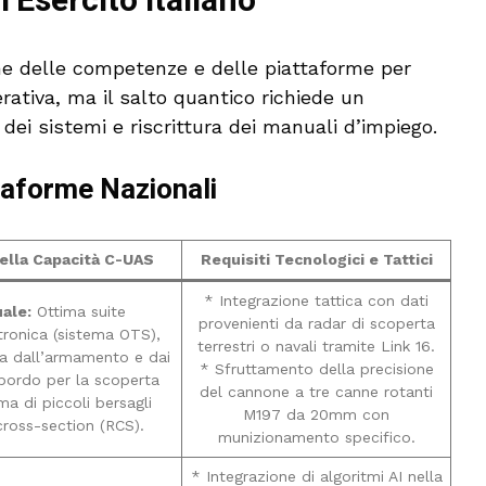
l’Esercito Italiano
one delle competenze e delle piattaforme per
rativa, ma il salto quantico richiede un
dei sistemi e riscrittura dei manuali d’impiego.
ttaforme Nazionali
ella Capacità C-UAS
Requisiti Tecnologici e Tattici
* Integrazione tattica con dati
ale:
Ottima suite
provenienti da radar di scoperta
tronica (sistema OTS),
terrestri o navali tramite Link 16.
ta dall’armamento e dai
* Sfruttamento della precisione
 bordo per la scoperta
del cannone a tre canne rotanti
a di piccoli bersagli
M197 da 20mm con
cross-section (RCS).
munizionamento specifico.
* Integrazione di algoritmi AI nella