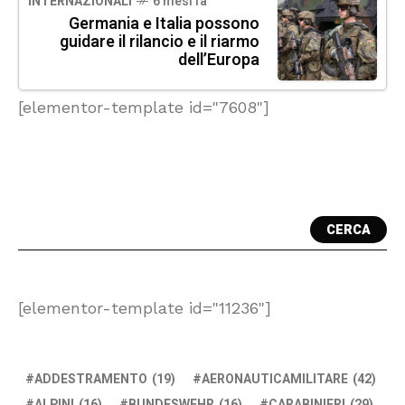
INTERNAZIONALI
6 mesi fa
Germania e Italia possono
guidare il rilancio e il riarmo
dell’Europa
[elementor-template id="7608"]
CERCA
[elementor-template id="11236"]
ADDESTRAMENTO
(19)
AERONAUTICAMILITARE
(42)
ALPINI
(16)
BUNDESWEHR
(16)
CARABINIERI
(29)