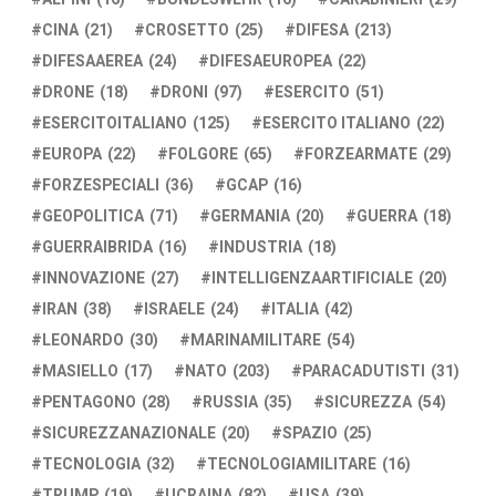
CINA
(21)
CROSETTO
(25)
DIFESA
(213)
DIFESAAEREA
(24)
DIFESAEUROPEA
(22)
DRONE
(18)
DRONI
(97)
ESERCITO
(51)
ESERCITOITALIANO
(125)
ESERCITO ITALIANO
(22)
EUROPA
(22)
FOLGORE
(65)
FORZEARMATE
(29)
FORZESPECIALI
(36)
GCAP
(16)
GEOPOLITICA
(71)
GERMANIA
(20)
GUERRA
(18)
GUERRAIBRIDA
(16)
INDUSTRIA
(18)
INNOVAZIONE
(27)
INTELLIGENZAARTIFICIALE
(20)
IRAN
(38)
ISRAELE
(24)
ITALIA
(42)
LEONARDO
(30)
MARINAMILITARE
(54)
MASIELLO
(17)
NATO
(203)
PARACADUTISTI
(31)
PENTAGONO
(28)
RUSSIA
(35)
SICUREZZA
(54)
SICUREZZANAZIONALE
(20)
SPAZIO
(25)
TECNOLOGIA
(32)
TECNOLOGIAMILITARE
(16)
TRUMP
(19)
UCRAINA
(82)
USA
(39)