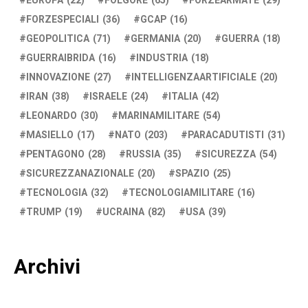
EUROPA
(22)
FOLGORE
(65)
FORZEARMATE
(29)
FORZESPECIALI
(36)
GCAP
(16)
GEOPOLITICA
(71)
GERMANIA
(20)
GUERRA
(18)
GUERRAIBRIDA
(16)
INDUSTRIA
(18)
INNOVAZIONE
(27)
INTELLIGENZAARTIFICIALE
(20)
IRAN
(38)
ISRAELE
(24)
ITALIA
(42)
LEONARDO
(30)
MARINAMILITARE
(54)
MASIELLO
(17)
NATO
(203)
PARACADUTISTI
(31)
PENTAGONO
(28)
RUSSIA
(35)
SICUREZZA
(54)
SICUREZZANAZIONALE
(20)
SPAZIO
(25)
TECNOLOGIA
(32)
TECNOLOGIAMILITARE
(16)
TRUMP
(19)
UCRAINA
(82)
USA
(39)
Archivi