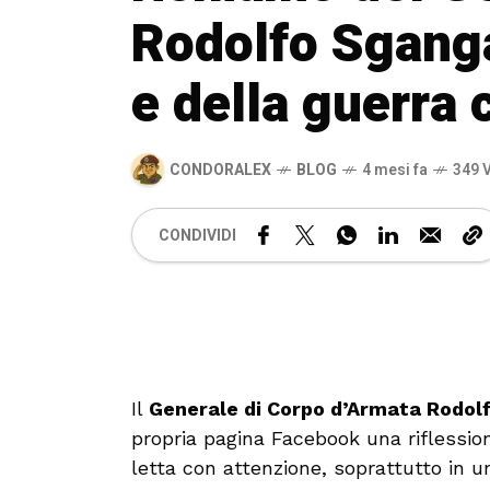
Rodolfo Sganga 
e della guerra 
CONDORALEX
BLOG
4 mesi fa
349 V
CONDIVIDI
Il
Generale di Corpo d’Armata Rodol
propria pagina Facebook una riflessio
letta con attenzione, soprattutto in u