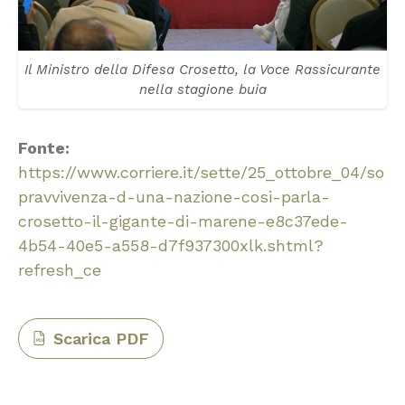
Il Ministro della Difesa Crosetto, la Voce Rassicurante
nella stagione buia
Fonte:
https://www.corriere.it/sette/25_ottobre_04/so
pravvivenza-d-una-nazione-cosi-parla-
crosetto-il-gigante-di-marene-e8c37ede-
4b54-40e5-a558-d7f937300xlk.shtml?
refresh_ce
Scarica PDF
PDF