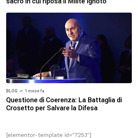
sacro in cui riposa il Milite Ignoto
BLOG
1 mese fa
Questione di Coerenza: La Battaglia di
Crosetto per Salvare la Difesa
[elementor-template id="7253"]