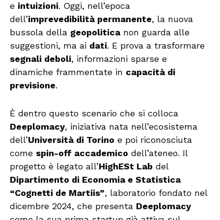
e
intuizioni
. Oggi, nell’epoca
dell’
imprevedibilità permanente
, la nuova
bussola della
geopolitica
non guarda alle
suggestioni, ma ai
dati
. E prova a trasformare
segnali deboli
, informazioni sparse e
dinamiche frammentate in
capacità di
previsione
.
È dentro questo scenario che si colloca
Deeplomacy
, iniziativa nata nell’ecosistema
dell’
Università di Torino
e poi riconosciuta
come
spin-off accademico
dell’ateneo. Il
progetto è legato all’
HighESt Lab
del
Dipartimento di Economia e Statistica
“Cognetti de Martiis”
, laboratorio fondato nel
dicembre 2024, che presenta
Deeplomacy
come la sua prima startup già attiva sul