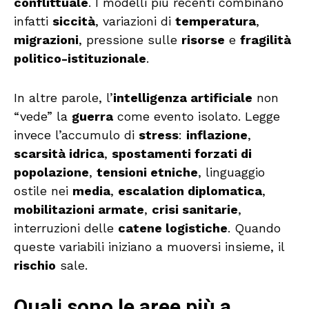
conflittuale
. I modelli più recenti combinano
infatti
siccità
, variazioni di
temperatura
,
migrazioni
, pressione sulle
risorse
e
fragilità
politico-istituzionale
.
In altre parole, l’
intelligenza artificiale
non
“vede” la
guerra
come evento isolato. Legge
invece l’accumulo di
stress
:
inflazione
,
scarsità idrica
,
spostamenti forzati di
popolazione
,
tensioni etniche
, linguaggio
ostile nei
media
,
escalation diplomatica
,
mobilitazioni armate
,
crisi sanitarie
,
interruzioni delle
catene logistiche
. Quando
queste variabili iniziano a muoversi insieme, il
rischio
sale.
Quali sono le aree più a