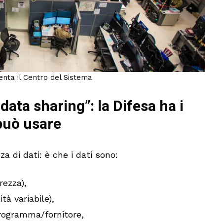
venta il Centro del Sistema
 “data sharing”: la Difesa ha i
può usare
a di dati: è che i dati sono:
rezza),
tà variabile),
rogramma/fornitore,