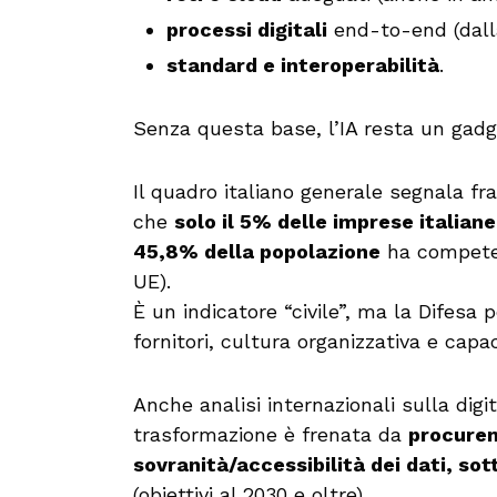
processi digitali
end-to-end (dalla
standard e interoperabilità
.
Senza questa base, l’IA resta un gadg
Il quadro italiano generale segnala frag
che
solo il 5% delle imprese italiane
45,8% della popolazione
ha competen
UE).
È un indicatore “civile”, ma la Difesa
fornitori, cultura organizzativa e capac
Anche analisi internazionali sulla digi
trasformazione è frenata da
procurem
sovranità/accessibilità dei dati, so
(obiettivi al 2030 e oltre).