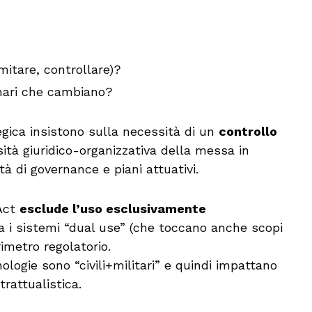
imitare, controllare)?
nari che cambiano?
tegica insistono sulla necessità di un
controllo
tà giuridico-organizzativa della messa in
à di governance e piani attuativi.
 Act
esclude l’uso esclusivamente
a i sistemi “dual use” (che toccano anche scopi
imetro regolatorio.
ologie sono “civili+militari” e quindi impattano
rattualistica.