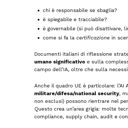
chi è responsabile se sbaglia?
è spiegabile e tracciabile?
è governabile (si può disattivare, l
come si fa la
certificazione
in sce
Documenti italiani di riflessione stra
umano significativo
e sulla complessi
campo dell’IA, oltre che sulla necessit
Anche il quadro UE è particolare: l’AI
militare/difesa/national security
, m
non esclusi) possono rientrare nel per
Questo crea un’area grigia: molte tecn
compliance, supply chain, audit e cont