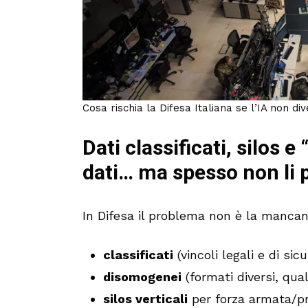
Cosa rischia la Difesa Italiana se l’IA non di
Dati classificati, silos e
dati… ma spesso non li 
In Difesa il problema non è la mancanz
classificati
(vincoli legali e di sicu
disomogenei
(formati diversi, quali
silos verticali
per forza armata/p