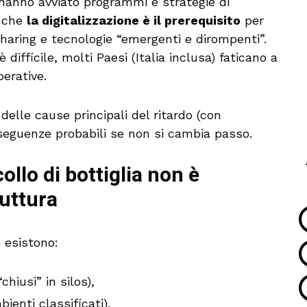
hanno avviato programmi e strategie di
o che
la digitalizzazione è il prerequisito
per
 sharing e tecnologie “emergenti e dirompenti”.
 difficile, molti Paesi (Italia inclusa) faticano a
perative.
delle cause principali del ritardo (con
nseguenze probabili se non si cambia passo.
collo di bottiglia non è
ruttura
e esistono:
chiusi” in silos),
ienti classificati),