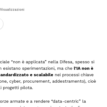
 Visualizzazioni
🔊 Attiva audio
iciale “non è applicata” nella Difesa, spesso si
n esistano sperimentazioni, ma che
l’IA non è
tandardizzato e scalabile
nei processi chiave
zione, cyber, procurement, addestramento), cioè
 progetti pilota.
 forze armate e a rendere “data-centric” la