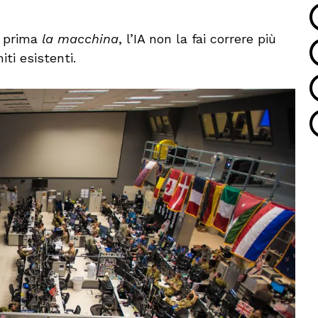
i prima
la macchina
, l’IA non la fai correre più
iti esistenti.