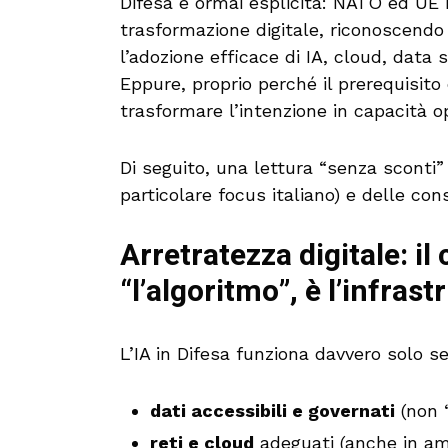
Difesa è ormai esplicita: NATO ed UE 
trasformazione digitale, riconoscend
l’adozione efficace di IA, cloud, data
Eppure, proprio perché il prerequisito è
trasformare l’intenzione in capacità o
Di seguito, una lettura “senza sconti” 
particolare focus italiano) e delle co
Arretratezza digitale: il 
“l’algoritmo”, è l’infrast
L’IA in Difesa funziona davvero solo s
dati accessibili e governati
(non “
reti e cloud
adeguati (anche in amb