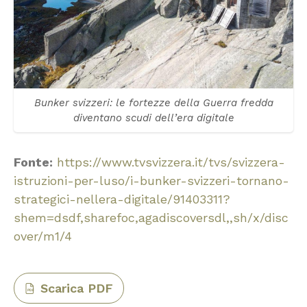
Bunker svizzeri: le fortezze della Guerra fredda
diventano scudi dell’era digitale
Fonte:
https://www.tvsvizzera.it/tvs/svizzera-
istruzioni-per-luso/i-bunker-svizzeri-tornano-
strategici-nellera-digitale/91403311?
shem=dsdf,sharefoc,agadiscoversdl,,sh/x/disc
over/m1/4
Scarica PDF
PDF