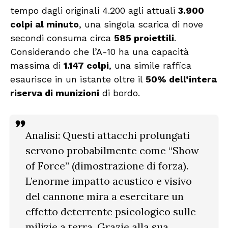
tempo dagli originali 4.200 agli attuali
3.900
colpi al minuto
, una singola scarica di nove
secondi consuma circa
585 proiettili
.
Considerando che l’A-10 ha una capacità
massima di
1.147 colpi
, una simile raffica
esaurisce in un istante oltre il
50% dell’intera
riserva di munizioni
di bordo.
Analisi:
Questi attacchi prolungati
servono probabilmente come
“Show
of Force”
(dimostrazione di forza).
L’enorme impatto acustico e visivo
del cannone mira a esercitare un
effetto deterrente psicologico sulle
milizie a terra. Grazie alla sua