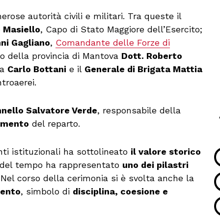
se autorità civili e militari. Tra queste il
 Masiello
, Capo di Stato Maggiore dell’Esercito;
ni Gagliano
,
Comandante delle Forze di
tto della provincia di Mantova
Dott. Roberto
ia
Carlo Bottani
e il
Generale di Brigata Mattia
troaerei.
nello Salvatore Verde
, responsabile della
ramento
del reparto.
i istituzionali ha sottolineato
il valore storico
o del tempo ha rappresentato
uno dei pilastri
 Nel corso della cerimonia si è svolta anche la
mento
, simbolo di
disciplina, coesione e