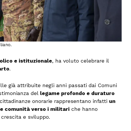
liano.
olico e istituzionale
, ha voluto celebrare il
arto
.
le già attribuite negli anni passati dai Comuni
estimonianza del
legame profondo e duraturo
 cittadinanze onorarie rappresentano infatti
un
e comunità verso i militari
che hanno
crescita e sviluppo.