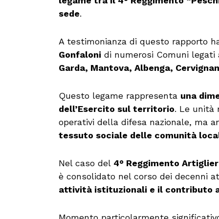
legame tra il 4° Reggimento “Peschie
sede
.
A testimonianza di questo rapporto ha
Gonfaloni
di numerosi Comuni legati al
Garda, Mantova, Albenga, Cervignano
Questo legame rappresenta
una dime
dell’Esercito sul territorio
. Le unità
operativi della difesa nazionale, ma 
tessuto sociale delle comunità local
Nel caso del
4° Reggimento Artiglier
è consolidato nel corso dei decenni a
attività istituzionali e il contributo a
Momento particolarmente significativo