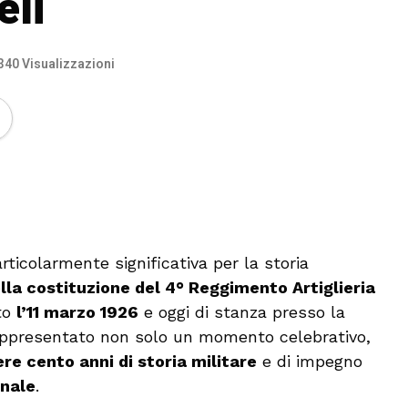
eli
340 Visualizzazioni
🔊 Attiva audio
ticolarmente significativa per la storia
lla costituzione del 4° Reggimento Artiglieria
ato
l’11 marzo 1926
e oggi di stanza presso la
rappresentato non solo un momento celebrativo,
ere cento anni di storia militare
e di impegno
onale
.