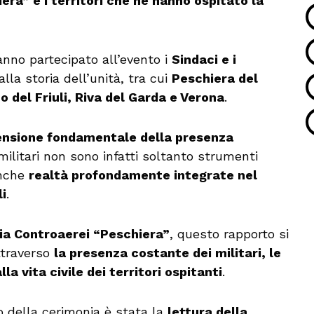
ra” e i territori che ne hanno ospitato la
nno partecipato all’evento i
Sindaci e i
la storia dell’unità, tra cui
Peschiera del
 del Friuli, Riva del Garda e Verona
.
nsione fondamentale della presenza
 militari non sono infatti soltanto strumenti
anche
realtà profondamente integrate nel
i
.
ia Controaerei “Peschiera”
, questo rapporto si
ttraverso
la presenza costante dei militari, le
lla vita civile dei territori ospitanti
.
 della cerimonia è stata la
lettura della