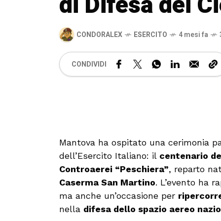
di Difesa dei Ci
CONDORALEX
ESERCITO
4 mesi fa
CONDIVIDI
Mantova ha ospitato una cerimonia par
dell’Esercito Italiano: il
centenario de
Controaerei “Peschiera”
, reparto n
Caserma San Martino
. L’evento ha 
ma anche un’occasione per
ripercorr
nella
difesa dello spazio aereo nazi