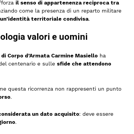
afforza
il senso di appartenenza reciproca tra
nziando come la presenza di un reparto militare
un’identità territoriale condivisa
.
nologia valori e uomini
 di Corpo d’Armata Carmine Masiello
ha
 del centenario e sulle
sfide che attendono
ome questa ricorrenza non rappresenti un punto
corso
.
considerata un dato acquisito
: deve essere
giorno
.