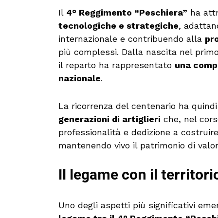
Il
4° Reggimento “Peschiera”
ha att
tecnologiche e strategiche
, adattan
internazionale e contribuendo alla
pr
più complessi. Dalla nascita nel prim
il reparto ha rappresentato
una compo
nazionale
.
La ricorrenza del centenario ha quindi
generazioni di artiglieri
che, nel cors
professionalità e dedizione a costruir
mantenendo vivo il patrimonio di valori
Il legame con il territor
Uno degli aspetti più significativi em