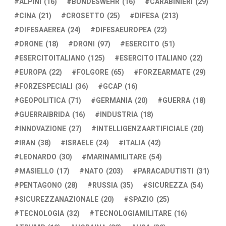
ALPINI
(16)
BUNDESWEHR
(16)
CARABINIERI
(29)
CINA
(21)
CROSETTO
(25)
DIFESA
(213)
DIFESAAEREA
(24)
DIFESAEUROPEA
(22)
DRONE
(18)
DRONI
(97)
ESERCITO
(51)
ESERCITOITALIANO
(125)
ESERCITO ITALIANO
(22)
EUROPA
(22)
FOLGORE
(65)
FORZEARMATE
(29)
FORZESPECIALI
(36)
GCAP
(16)
GEOPOLITICA
(71)
GERMANIA
(20)
GUERRA
(18)
GUERRAIBRIDA
(16)
INDUSTRIA
(18)
INNOVAZIONE
(27)
INTELLIGENZAARTIFICIALE
(20)
IRAN
(38)
ISRAELE
(24)
ITALIA
(42)
LEONARDO
(30)
MARINAMILITARE
(54)
MASIELLO
(17)
NATO
(203)
PARACADUTISTI
(31)
PENTAGONO
(28)
RUSSIA
(35)
SICUREZZA
(54)
SICUREZZANAZIONALE
(20)
SPAZIO
(25)
TECNOLOGIA
(32)
TECNOLOGIAMILITARE
(16)