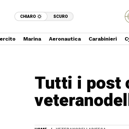
CHIARO
SCURO
ercito
Marina
Aeronautica
Carabinieri
C
Tutti i post
veteranodel