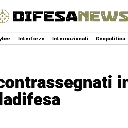
yber
Interforze
Internazionali
Geopolitica
 contrassegnati i
ladifesa