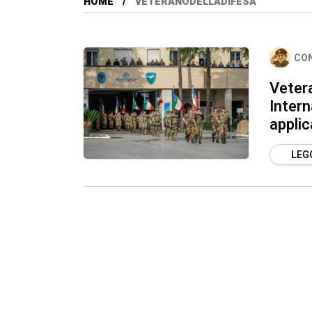
HOME
VETERANODELLADIFESA
CO
Vetera
Intern
applic
LEGG