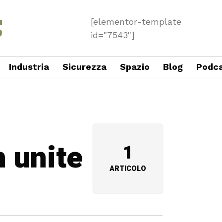
[elementor-template
id="7543"]
Industria
Sicurezza
Spazio
Blog
Podc
n unite
1
ARTICOLO