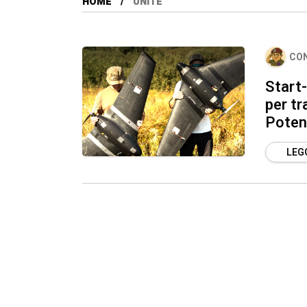
HOME
UNITE
CO
Start-
per tr
Poten
LEGG