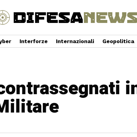
yber
Interforze
Internazionali
Geopolitica
 contrassegnati i
Militare