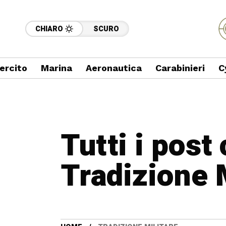
CHIARO
SCURO
ercito
Marina
Aeronautica
Carabinieri
C
Tutti i post
Tradizione 