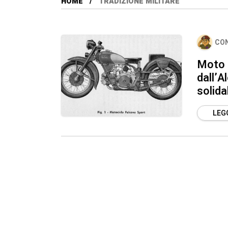
HOME
TRADIZIONE MILITARE
CO
Moto 
dall’A
solida
LEGG