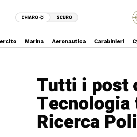
CHIARO
SCURO
ercito
Marina
Aeronautica
Carabinieri
C
Tutti i post
Tecnologia 
Ricerca Poli