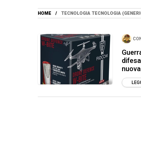
HOME
TECNOLOGIA TECNOLOGIA (GENERIC
CO
Guerra
difesa
nuova
LEGG