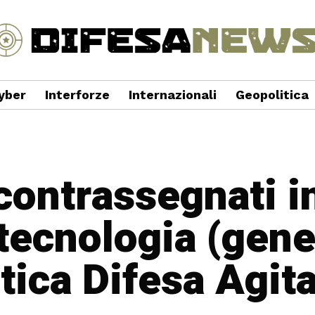
yber
Interforze
Internazionali
Geopolitica
 contrassegnati i
tecnologia (gene
tica Difesa Agit