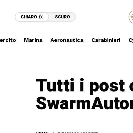
CHIARO
SCURO
ercito
Marina
Aeronautica
Carabinieri
C
Tutti i post
SwarmAuto