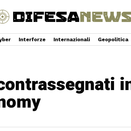
yber
Interforze
Internazionali
Geopolitica
 contrassegnati i
nomy