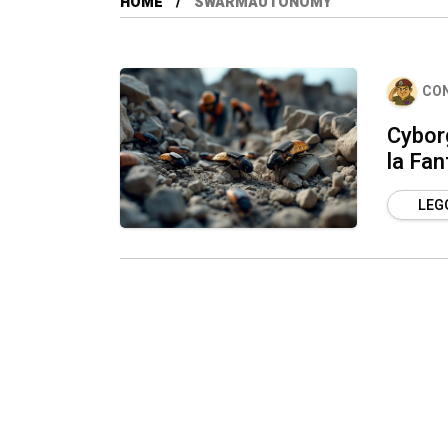
HOME
SWARMAUTONOMY
CO
Cyborg
la Fa
LEGG