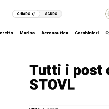
CHIARO
SCURO
ercito
Marina
Aeronautica
Carabinieri
C
Tutti i post
STOVL