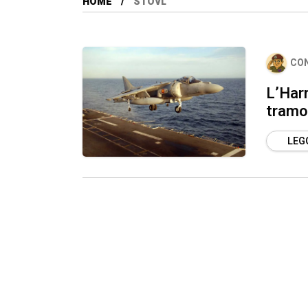
HOME
STOVL
CO
L’Harr
tramon
LEGG