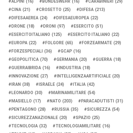
ALPINI
(16)
BUNDESWEHR
(16)
CARABINIERI
(29)
CINA
(21)
CROSETTO
(25)
DIFESA
(213)
DIFESAAEREA
(24)
DIFESAEUROPEA
(22)
DRONE
(18)
DRONI
(97)
ESERCITO
(51)
ESERCITOITALIANO
(125)
ESERCITO ITALIANO
(22)
EUROPA
(22)
FOLGORE
(65)
FORZEARMATE
(29)
FORZESPECIALI
(36)
GCAP
(16)
GEOPOLITICA
(70)
GERMANIA
(20)
GUERRA
(18)
GUERRAIBRIDA
(16)
INDUSTRIA
(18)
INNOVAZIONE
(27)
INTELLIGENZAARTIFICIALE
(20)
IRAN
(38)
ISRAELE
(24)
ITALIA
(42)
LEONARDO
(30)
MARINAMILITARE
(54)
MASIELLO
(17)
NATO
(203)
PARACADUTISTI
(31)
PENTAGONO
(28)
RUSSIA
(35)
SICUREZZA
(54)
SICUREZZANAZIONALE
(20)
SPAZIO
(25)
TECNOLOGIA
(32)
TECNOLOGIAMILITARE
(16)