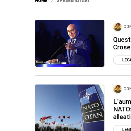
HOME
SPESEMILITARI
CO
Questi
Croset
LEGG
CO
L’aume
NATO: 
alleati
LEGG