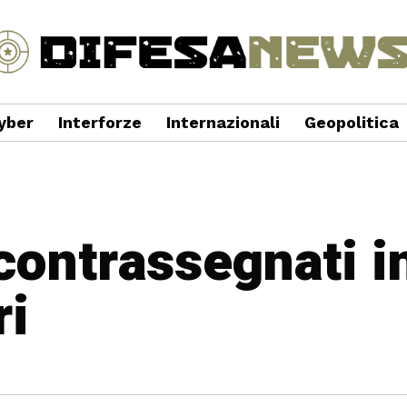
yber
Interforze
Internazionali
Geopolitica
 contrassegnati i
ri