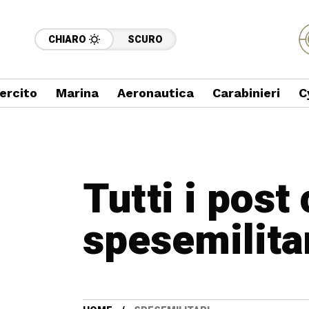
CHIARO
SCURO
ercito
Marina
Aeronautica
Carabinieri
C
Tutti i post
spesemilita